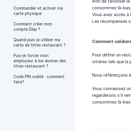
Afin de favoriser l
consommez là-bas,
Commander et activer ma
carte physique
Vous avez accès à l
Les récompenses so
Comment créer mon
compte Ekip ?
Quand puis-je utiliser ma
Comment validons
carte de titres restaurant ?
Pour définir un res
Puis-je forcer mon
employeur à me donner des
critères tels que la
titres restaurant ?
Nous référençons ég
Code PIN oublié : comment
faire?
Vous connaissez u
regarderons s'il re
consommez là-bas